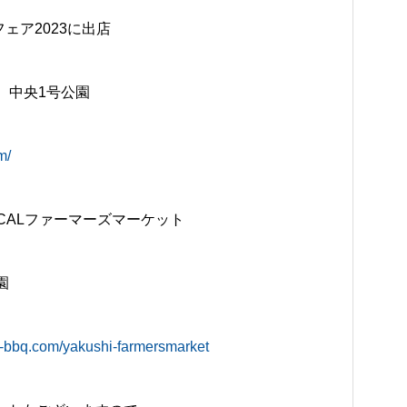
業フェア2023に出店
、中央1号公園
m/
しLOCALファーマーズマーケット
園
t-bbq.com/yakushi-farmersmarket