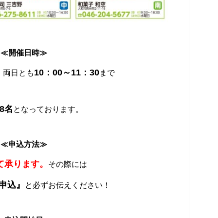
≪開催日時≫
10：00～11：30
両日とも
まで
8名
となっております。
≪申込方法≫
て承ります。
その際には
申込』
と必ずお伝えください！