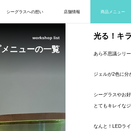
シーグラスへの想い
店舗情報
商品メニュー
光る！キ
workshop list
プメニューの一覧
あら不思議シリー
ジェルが2色に分か
シーグラスやお好
とてもキレイなジ
なんと！LEDラ